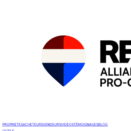
PROPRIETES
ACHETEURS
VENDEURS
VIDEOS
TÉMOIGNAGES
BLOG