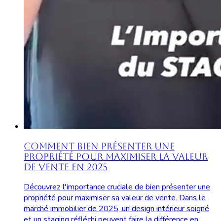
Comment Bien Présenter une
Propriété pour Maximiser la Valeur
de Vente en 2025
Découvrez l'importance cruciale de bien présenter une
propriété pour maximiser sa valeur de vente. Dans le
marché immobilier de 2025, un design intérieur soigné
et un staging réfléchi peuvent faire la différence en