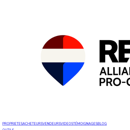
PROPRIETES
ACHETEURS
VENDEURS
VIDEOS
TÉMOIGNAGES
BLOG