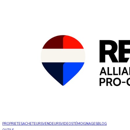
PROPRIETES
ACHETEURS
VENDEURS
VIDEOS
TÉMOIGNAGES
BLOG