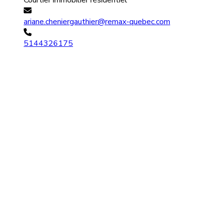
Courtier immobilier résidentiel
ariane.cheniergauthier@remax-quebec.com
5144326175