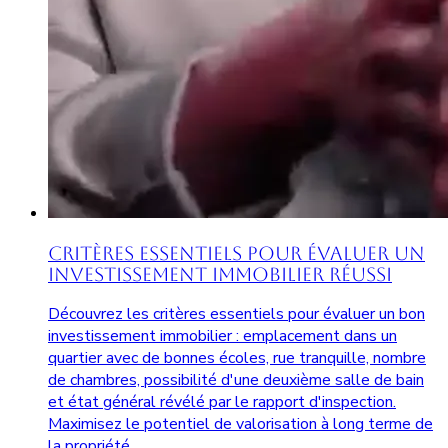
Critères Essentiels pour Évaluer un
Investissement Immobilier Réussi
Découvrez les critères essentiels pour évaluer un bon
investissement immobilier : emplacement dans un
quartier avec de bonnes écoles, rue tranquille, nombre
de chambres, possibilité d'une deuxième salle de bain
et état général révélé par le rapport d'inspection.
Maximisez le potentiel de valorisation à long terme de
la propriété.