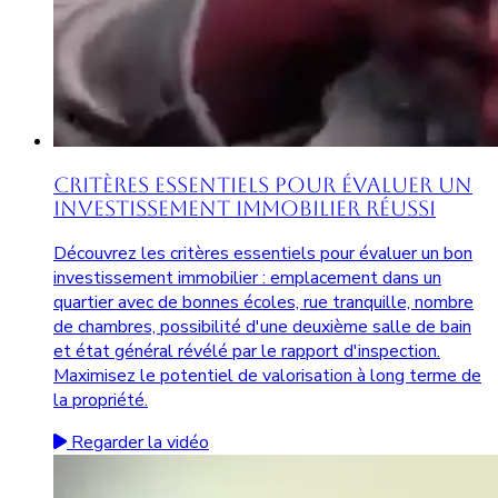
Critères Essentiels pour Évaluer un
Investissement Immobilier Réussi
Découvrez les critères essentiels pour évaluer un bon
investissement immobilier : emplacement dans un
quartier avec de bonnes écoles, rue tranquille, nombre
de chambres, possibilité d'une deuxième salle de bain
et état général révélé par le rapport d'inspection.
Maximisez le potentiel de valorisation à long terme de
la propriété.
Regarder la vidéo