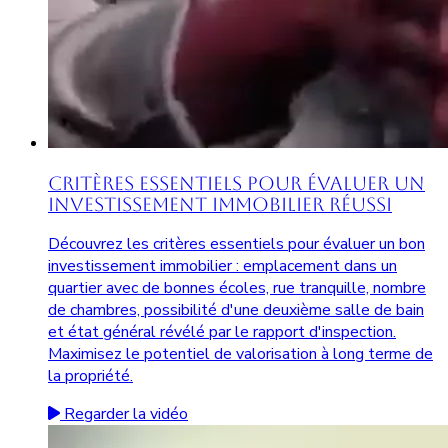
Critères Essentiels pour Évaluer un
Investissement Immobilier Réussi
Découvrez les critères essentiels pour évaluer un bon
investissement immobilier : emplacement dans un
quartier avec de bonnes écoles, rue tranquille, nombre
de chambres, possibilité d'une deuxième salle de bain
et état général révélé par le rapport d'inspection.
Maximisez le potentiel de valorisation à long terme de
la propriété.
Regarder la vidéo