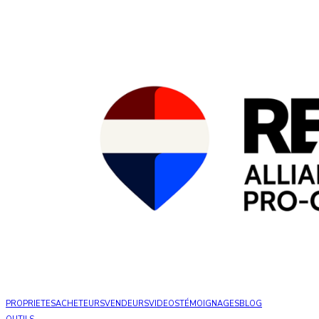
PROPRIETES
ACHETEURS
VENDEURS
VIDEOS
TÉMOIGNAGES
BLOG