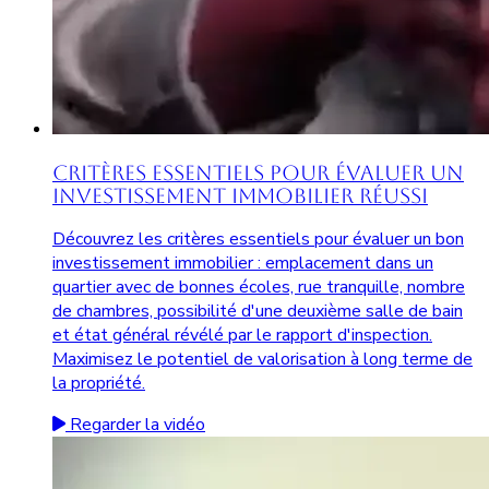
Critères Essentiels pour Évaluer un
Investissement Immobilier Réussi
Découvrez les critères essentiels pour évaluer un bon
investissement immobilier : emplacement dans un
quartier avec de bonnes écoles, rue tranquille, nombre
de chambres, possibilité d'une deuxième salle de bain
et état général révélé par le rapport d'inspection.
Maximisez le potentiel de valorisation à long terme de
la propriété.
Regarder la vidéo